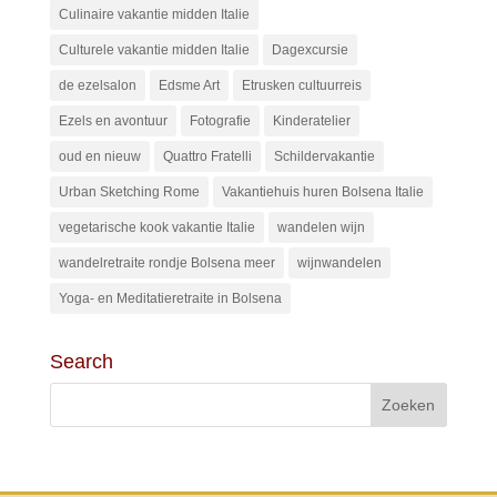
Culinaire vakantie midden Italie
Culturele vakantie midden Italie
Dagexcursie
de ezelsalon
Edsme Art
Etrusken cultuurreis
Ezels en avontuur
Fotografie
Kinderatelier
oud en nieuw
Quattro Fratelli
Schildervakantie
Urban Sketching Rome
Vakantiehuis huren Bolsena Italie
vegetarische kook vakantie Italie
wandelen wijn
wandelretraite rondje Bolsena meer
wijnwandelen
Yoga- en Meditatieretraite in Bolsena
Search