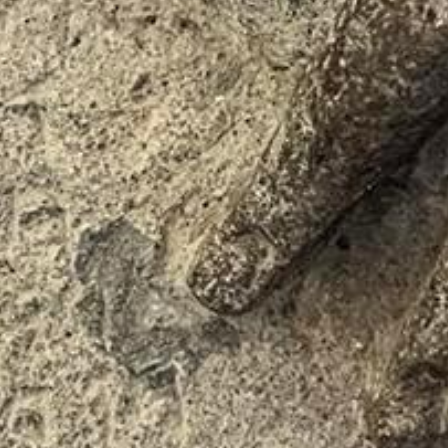
Mariët Bloemendal
Oprichter van Volg de Rode Schoentjes — creatieve
duizendpoot, Italië-specialist en regisseur van
bijzondere belevenisreizen.
Ik ontwerp en regisseer kleinschalige reizen in
Midden-Italië waarin creativiteit, ontmoeting en
ontdekking samenkomen. Geen standaard vakantie,
maar een zorgvuldig gecreëerde ervaring waarin alles
klopt: de plekken, de flow van de week, de mensen en
de sfeer.
Als correspondent voor
BNNVARA
het programma "de
Wereld" deel ik mijn inzichten over Italië met een
breder publiek, maar het liefst neem ik mensen zelf
mee — weg van massatoerisme, naar plekken waar
verhalen voelbaar zijn en beleven centraal staat.