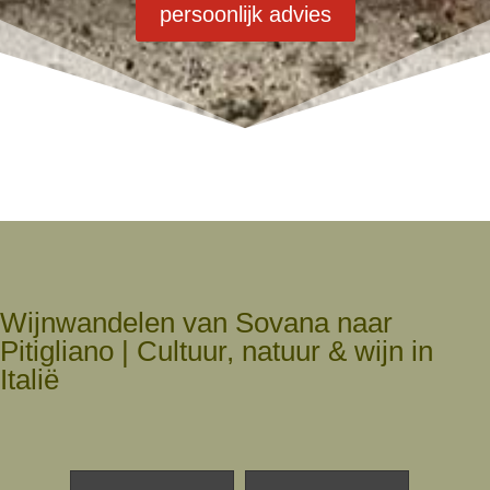
persoonlijk advies
Wijnwandelen van Sovana naar
Pitigliano | Cultuur, natuur & wijn in
Italië