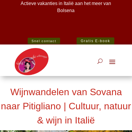
Actieve vakanties in Italië aan het meer van
Bolsena
Best Specialist Italian Holiday Agent 2020
Gratis E-book
Snel contact
Wijnwandelen van Sovana
naar Pitigliano | Cultuur, natuur
& wijn in Italië