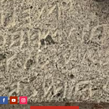
Mijn werk werd bekroond met de Benelux Enterprise
Award –
Best Specialist Italian Holiday Agent
(2020)
en de
LUXLIFE Hospitality Award
(2023 en
2024) — een mooie erkenning voor de persoonlijke en
authentieke manier waarop ik reizen vormgeef.
Mijn kracht ligt in het samenbrengen van elementen
die samen iets bijzonders creëren: creatieve makers,
authentieke locaties en momenten die je nog lang
bijblijven.
Ik creëer de setting — jij beleeft het verhaal.