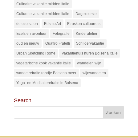
Culinaire vakantie midden Italie
Culturele vakantie midden Italie
Dagexcursie
de ezelsalon
Edsme Art
Etrusken cultuurreis
Ezels en avontuur
Fotografie
Kinderatelier
oud en nieuw
Quattro Fratelli
Schildervakantie
Urban Sketching Rome
Vakantiehuis huren Bolsena Italie
vegetarische kook vakantie Italie
wandelen wijn
wandelretraite rondje Bolsena meer
wijnwandelen
Yoga- en Meditatieretraite in Bolsena
Search