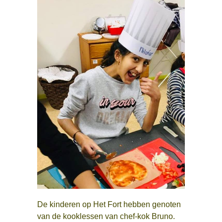
D
ge
w
ap
be
k
h
vo
De kinderen op Het Fort hebben genoten
k
van de kooklessen van chef-kok Bruno.