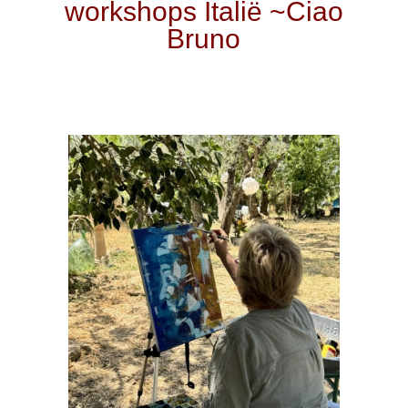
workshops Italië ~Ciao
Bruno
I
he
B
Bl