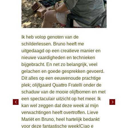
n
cu
i
pr
ap
Ik heb volop genoten van de
te
schilderlessen. Bruno heeft me
vi
uitgedaagd op een creatieve manier en
he
nieuwe vaardigheden en technieken
v
bijgebracht. En net zo belangrijk, veel
d
gelachen en goede gesprekken gevoerd.
te
Dit alles op een eeuwenoude prachtige
v
plek; olijfgaard Quattro Fratelli onder de
en
schaduw van de mooie olijfbomen en met
de
een spectaculair uitzicht op het meer. Ik
va
4
5
kan wel zeggen dat deze week al mijn
ge
verwachtingen heeft overtroffen. Lieve
w
Mariët en Bruno, heel hartelijk bedankt
er
voor deze fantastische week!Ciao e
in