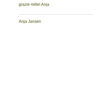
grazie mille! Anja
zi
ka
Anja Jansen
c.