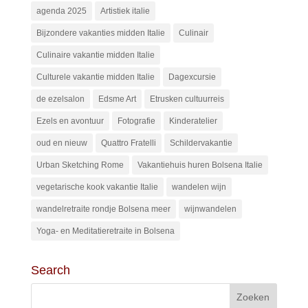
agenda 2025
Artistiek italie
Bijzondere vakanties midden Italie
Culinair
Culinaire vakantie midden Italie
Culturele vakantie midden Italie
Dagexcursie
de ezelsalon
Edsme Art
Etrusken cultuurreis
Ezels en avontuur
Fotografie
Kinderatelier
oud en nieuw
Quattro Fratelli
Schildervakantie
Urban Sketching Rome
Vakantiehuis huren Bolsena Italie
vegetarische kook vakantie Italie
wandelen wijn
wandelretraite rondje Bolsena meer
wijnwandelen
Yoga- en Meditatieretraite in Bolsena
Search