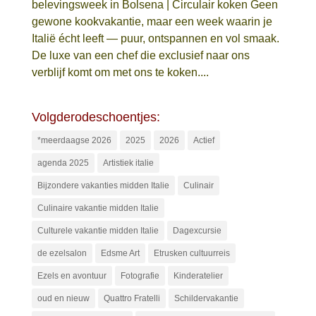
belevingsweek in Bolsena | Circulair koken Geen
gewone kookvakantie, maar een week waarin je
Italië écht leeft — puur, ontspannen en vol smaak.
De luxe van een chef die exclusief naar ons
verblijf komt om met ons te koken....
Volgderodeschoentjes:
*meerdaagse 2026
2025
2026
Actief
agenda 2025
Artistiek italie
Bijzondere vakanties midden Italie
Culinair
Culinaire vakantie midden Italie
Culturele vakantie midden Italie
Dagexcursie
de ezelsalon
Edsme Art
Etrusken cultuurreis
Ezels en avontuur
Fotografie
Kinderatelier
oud en nieuw
Quattro Fratelli
Schildervakantie