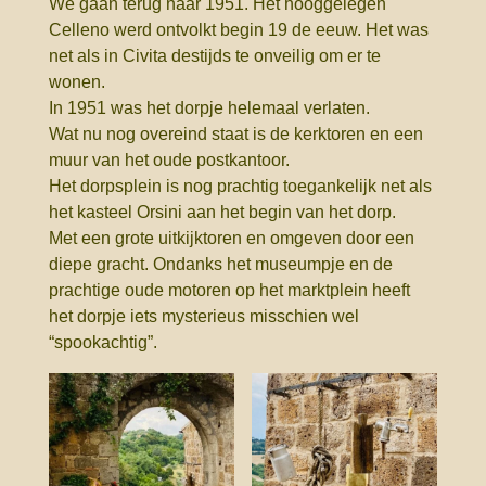
We gaan terug naar 1951. Het hooggelegen
Celleno werd ontvolkt begin 19 de eeuw. Het was
net als in Civita destijds te onveilig om er te
wonen.
In 1951 was het dorpje helemaal verlaten.
Wat nu nog overeind staat is de kerktoren en een
muur van het oude postkantoor.
Het dorpsplein is nog prachtig toegankelijk net als
het kasteel Orsini aan het begin van het dorp.
Met een grote uitkijktoren en omgeven door een
diepe gracht. Ondanks het museumpje en de
prachtige oude motoren op het marktplein heeft
het dorpje iets mysterieus misschien wel
“spookachtig”.