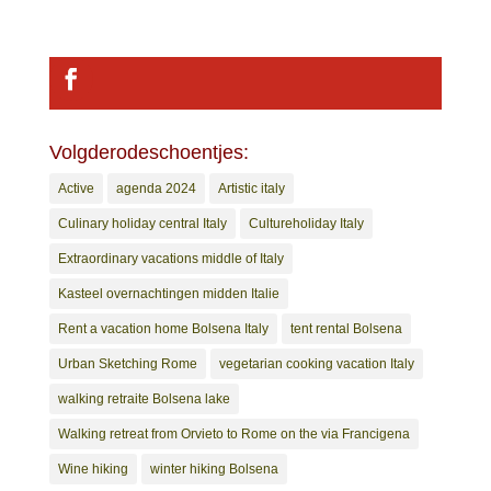
Volgderodeschoentjes:
Active
agenda 2024
Artistic italy
Culinary holiday central Italy
Cultureholiday Italy
Extraordinary vacations middle of Italy
Kasteel overnachtingen midden Italie
Rent a vacation home Bolsena Italy
tent rental Bolsena
Urban Sketching Rome
vegetarian cooking vacation Italy
walking retraite Bolsena lake
Walking retreat from Orvieto to Rome on the via Francigena
Wine hiking
winter hiking Bolsena