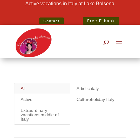
Active vacations in Italy at Lake Bolsena
Best Specialist Italian Holiday Agent 2020
Free E-book
Contact
All
Artistic italy
Active
Cultureholiday Italy
Extraordinary
vacations middle of
Italy