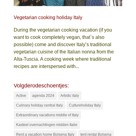
Vegetarian cooking holiday Italy
During the vegetarian cooking vacation (if you
want to cook completely vegan, that`s also
possible) come and discover Italy’s traditional
vegetarian cuisine of the Italian nonna from the
Alta-Tuscia. A cooking week where traditional
recipes are interspersed with...
Volgderodeschoentjes:
Active
agenda 2024
Artistic italy
Culinary holiday central Italy
Cultureholiday Italy
Extraordinary vacations middle of Italy
Kasteel overnachtingen midden Italie
Rent a vacation home Bolsena Italy
tent rental Bolsena