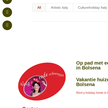
All
Artistic italy
Cultureholiday Italy
Op pad met e
in Bolsena
Vakantie huiz
Bolsena
Rent a holiday home in