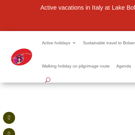
Active vacations in Italy at Lake Bo
Best Specialist Italian Holiday Agent 2020
Active holidays
Sustainable travel to Bolse
Walking holiday on pilgrimage route
Agenda