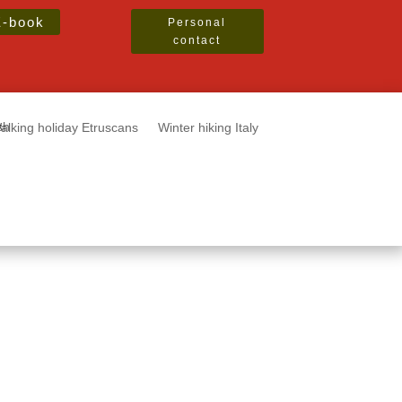
E-book
Personal
contact
alking holiday Etruscans
Winter hiking Italy