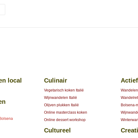
en local
Culinair
Actief
Vegetarisch koken Italië
Wandelen
Wijnwandelen Italië
Wandelretr
en
Olijven plukken Italië
Bolsena-
Online masterclass koken
Wijnwand
 Bolsena
Online dessert workshop
Winterwa
Cultureel
Creati