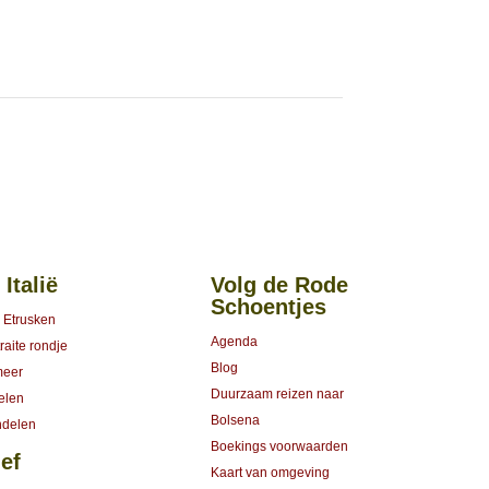
 Italië
Volg de Rode
Schoentjes
 Etrusken
Agenda
aite rondje
Blog
meer
Duurzaam reizen naar
elen
Bolsena
ndelen
Boekings voorwaarden
ef
Kaart van omgeving