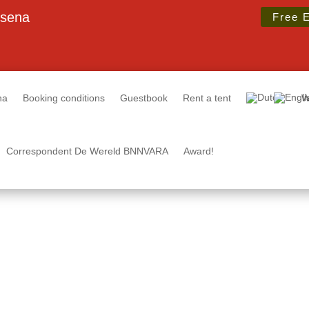
lsena
Free 
na
Booking conditions
Guestbook
Rent a tent
W
Correspondent De Wereld BNNVARA
Award!