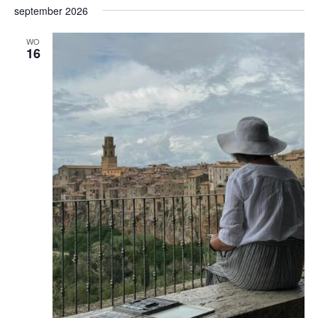
nav
september 2026
een
datum.
WO
16