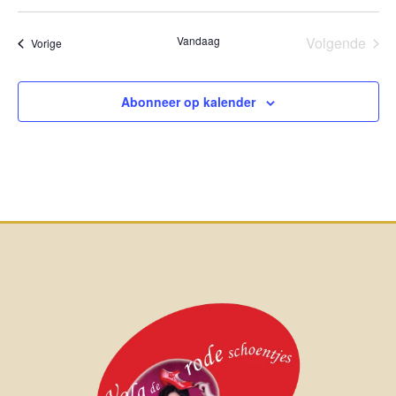
Vandaag
Volgende
Evenementen
Vorige
Eveneme
Abonneer op kalender