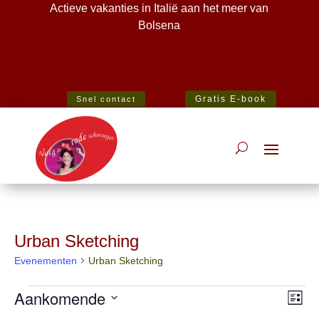
Actieve vakanties in Italië aan het meer van
Bolsena
Best Specialist Italian Holiday Agent 2020
Gratis E-book
Snel contact
Urban Sketching
Evenementen
Urban Sketching
Evenementen
Wee
Ev
Aankomende
Lijst
wee
navi
Selecteer