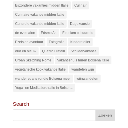
Bijzondere vakanties midden Italie
Culinair
Culinaire vakantie midden Italie
Culturele vakantie midden Italie
Dagexcursie
de ezelsalon
Edsme Art
Etrusken cultuurreis
Ezels en avontuur
Fotografie
Kinderatelier
oud en nieuw
Quattro Fratelli
Schildervakantie
Urban Sketching Rome
Vakantiehuis huren Bolsena Italie
vegetarische kook vakantie Italie
wandelen wijn
wandelretraite rondje Bolsena meer
wijnwandelen
Yoga- en Meditatieretraite in Bolsena
Search