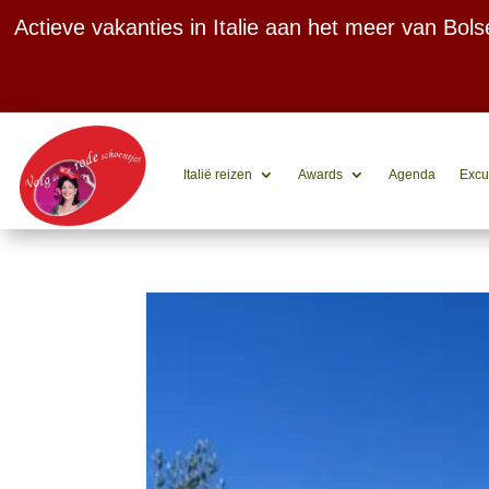
Actieve vakanties in Italie aan het meer van Bol
🏆 Best Italian Holiday Specialist 2020
Italië reizen
Awards
Agenda
Excu