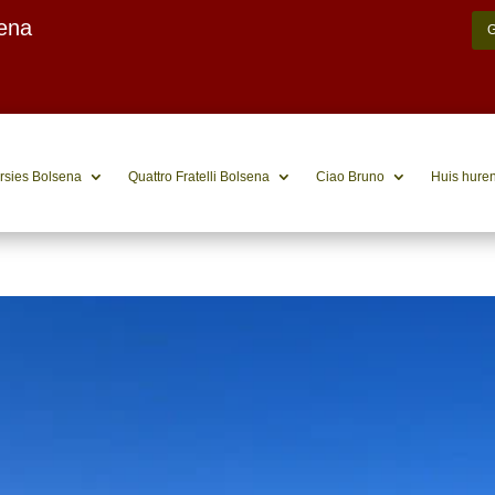
sena
rsies Bolsena
Quattro Fratelli Bolsena
Ciao Bruno
Huis hure