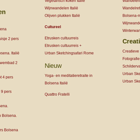
Vegetarisch koken Italië
Wandelen
Wijnwandelen Italië
Wandelretr
en
Olijven plukken Italië
Bolsena-
Wijnwand
Cultureel
sena
Winterwa
Etrusken cultuurreis
isje 2 pers
Creati
Etrusken cultuurreis +
Creatieve 
Urban Sketchingsafari Rome
sena. Italië
Fotografie
 zwembad 2
Nieuw
Schilderv
Urban Sket
Yoga- en meditatieretraite in
ot 4 pers
Urban Ske
Bolsena Italië
 9 pers
Quattro Fratelli
sena.
n Bolsena.
ers Bolsena