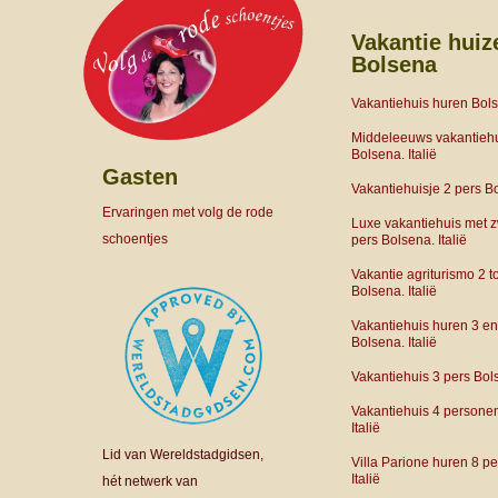
Vakantie huiz
Bolsena
Vakantiehuis huren Bol
Middeleeuws vakantiehu
Bolsena. Italië
Gasten
Vakantiehuisje 2 pers Bo
Ervaringen met volg de rode
Luxe vakantiehuis met
schoentjes
pers Bolsena. Italië
Vakantie agriturismo 2 t
Bolsena. Italië
Vakantiehuis huren 3 en
Bolsena. Italië
Vakantiehuis 3 pers Bol
Vakantiehuis 4 persone
Italië
Lid van Wereldstadgidsen,
Villa Parione huren 8 p
Italië
hét netwerk van