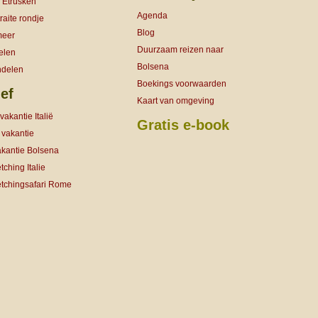
 Etrusken
Agenda
aite rondje
Blog
meer
Duurzaam reizen naar
elen
Bolsena
ndelen
Boekings voorwaarden
ef
Kaart van omgeving
vakantie Italië
Gratis e-book
 vakantie
akantie Bolsena
ching Italie
tchingsafari Rome