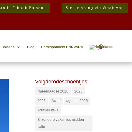
Gratis E-book Bolsena
Stel je vraag via WhatsApp
n Bolsena
Blog
Correspondent BNNVARA
Volgderodeschoentjes:
*meerdaagse 2026
2025
2026
Actief
agenda 2025
Artistiek italie
Bijzondere vakanties midden
Italie